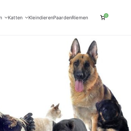
0
n
Katten
Kleindieren
Paarden
Riemen