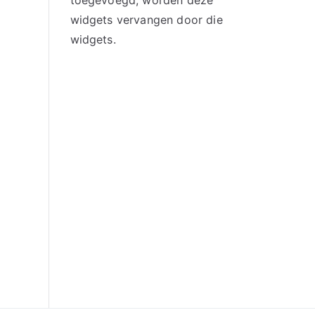
toegevoegd, worden deze
widgets vervangen door die
widgets.