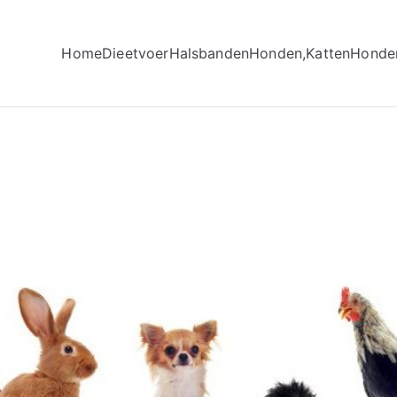
Home
Dieetvoer
Halsbanden
Honden,Katten
Honde