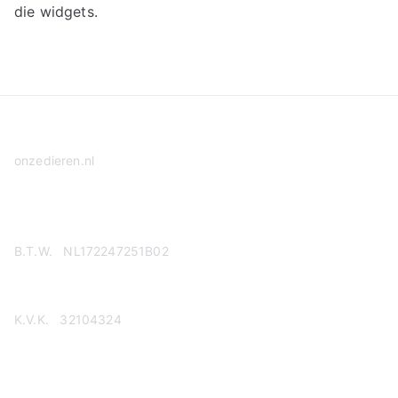
die widgets.
onzedieren.nl
Privacy Policy
B.T.W. NL172247251B02
K.V.K. 32104324