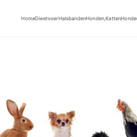
Home
Dieetvoer
Halsbanden
Honden,Katten
Honde