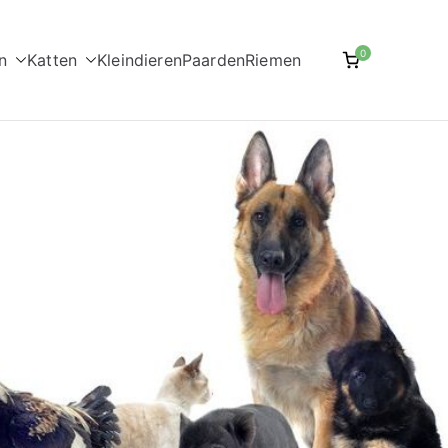
0
n
Katten
Kleindieren
Paarden
Riemen