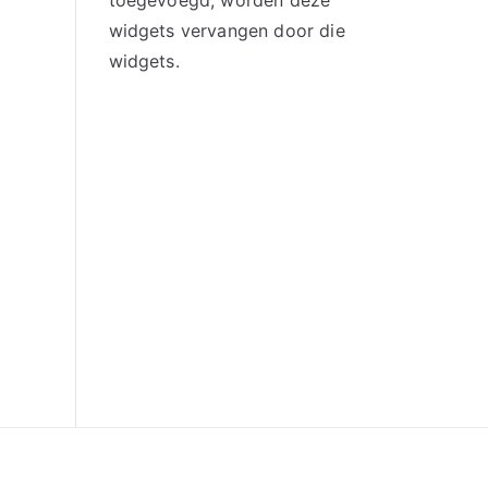
toegevoegd, worden deze
widgets vervangen door die
widgets.