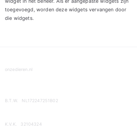
widget in het beheer. Als er aangepaste widgets zijn
toegevoegd, worden deze widgets vervangen door
die widgets.
onzedieren.nl
Privacy Policy
B.T.W. NL172247251B02
K.V.K. 32104324