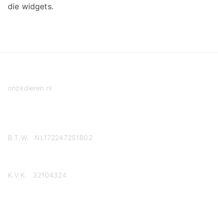
die widgets.
onzedieren.nl
Privacy Policy
B.T.W. NL172247251B02
K.V.K. 32104324