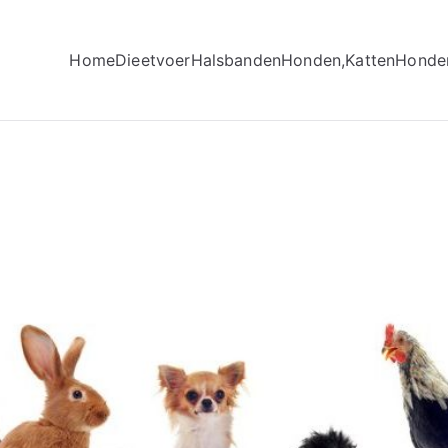
Home
Dieetvoer
Halsbanden
Honden,Katten
Honde