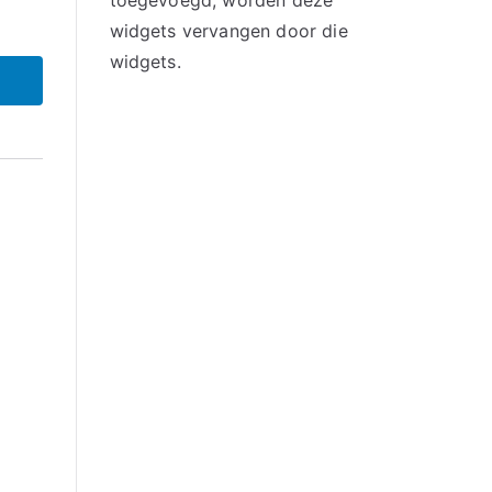
toegevoegd, worden deze
widgets vervangen door die
widgets.