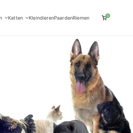
0
n
Katten
Kleindieren
Paarden
Riemen