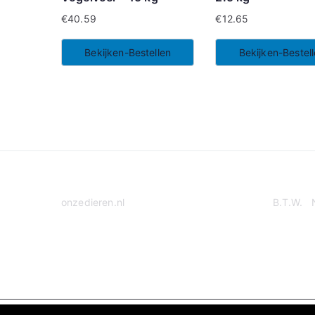
€
40.59
€
12.65
Bekijken-Bestellen
Bekijken-Bestel
onzedieren.nl
B.T.W. 
Privacy Policy