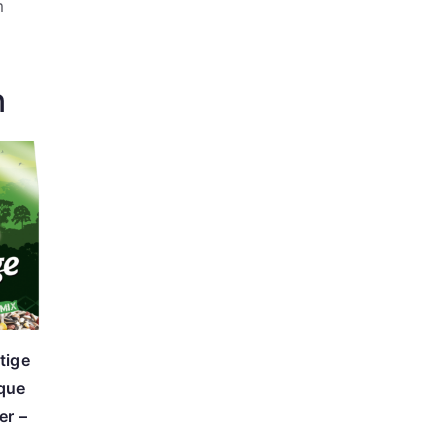
m
n
tige
que
er –