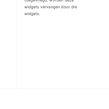
toegevoegd, worden deze
widgets vervangen door die
widgets.