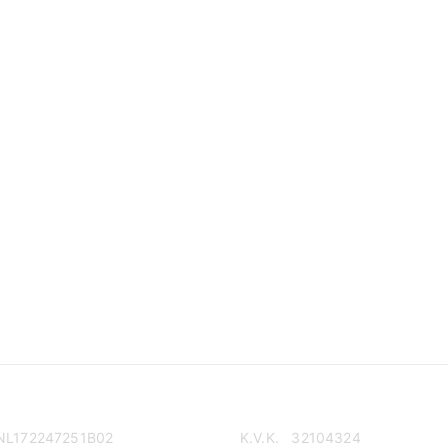
NL172247251B02
K.V.K. 32104324