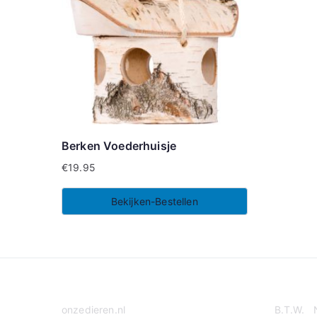
Berken Voederhuisje
€
19.95
Bekijken-Bestellen
onzedieren.nl
B.T.W. 