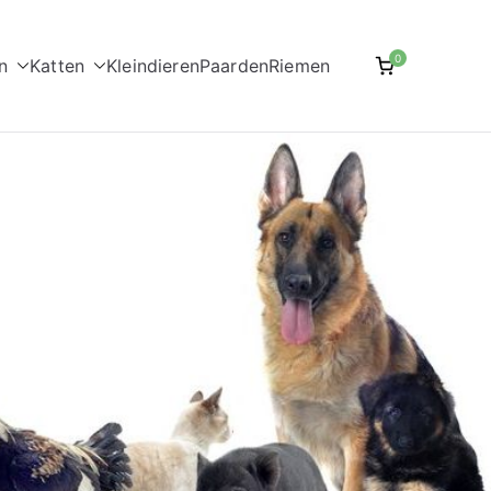
0
n
Katten
Kleindieren
Paarden
Riemen