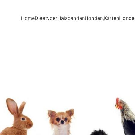
Home
Dieetvoer
Halsbanden
Honden,Katten
Honde