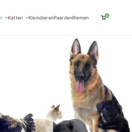
0
n
Katten
Kleindieren
Paarden
Riemen