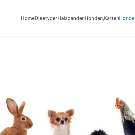
Home
Dieetvoer
Halsbanden
Honden,Katten
Honde