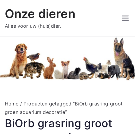
Ga
Onze dieren
naar
de
Alles voor uw (huis)dier.
inhoud
Home
/ Producten getagged “BiOrb grasring groot
groen aquarium decoratie”
BiOrb grasring groot