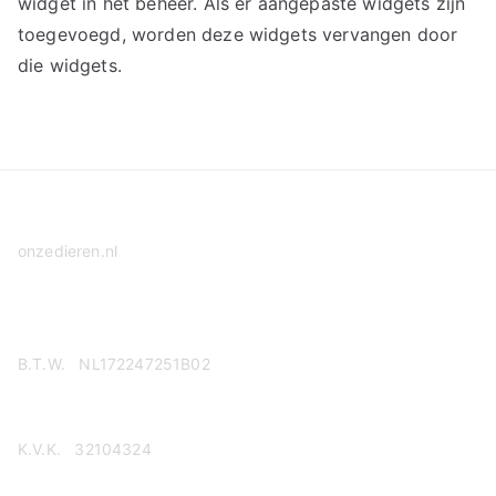
widget in het beheer. Als er aangepaste widgets zijn
toegevoegd, worden deze widgets vervangen door
die widgets.
onzedieren.nl
Privacy Policy
B.T.W. NL172247251B02
K.V.K. 32104324