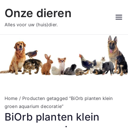
Ga
Onze dieren
naar
de
Alles voor uw (huis)dier.
inhoud
Home
/ Producten getagged “BiOrb planten klein
groen aquarium decoratie”
BiOrb planten klein