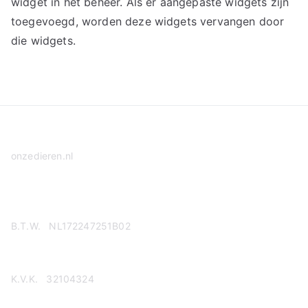
widget in het beheer. Als er aangepaste widgets zijn
toegevoegd, worden deze widgets vervangen door
die widgets.
onzedieren.nl
Privacy Policy
B.T.W. NL172247251B02
K.V.K. 32104324