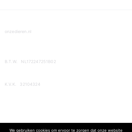
onzedieren.nl
Privacy Policy
B.T.W. NL172247251B02
K.V.K. 32104324
We gebruiken cookies om ervoor te zorgen dat onze website