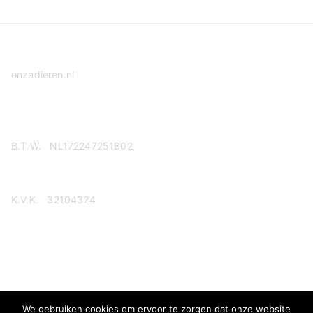
onzedieren.nl
Privacy Policy
B.T.W. NL172247251B02
K.V.K. 32104324
We gebruiken cookies om ervoor te zorgen dat onze website