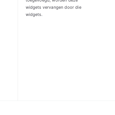
toegevoegd, worden deze
widgets vervangen door die
widgets.