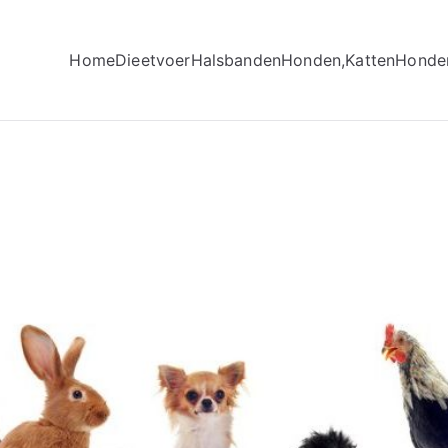
Home
Dieetvoer
Halsbanden
Honden,Katten
Honde