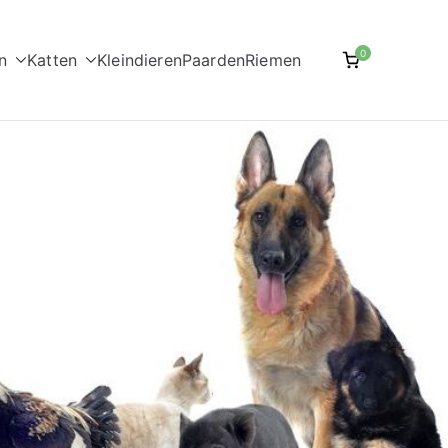
0
n
Katten
Kleindieren
Paarden
Riemen