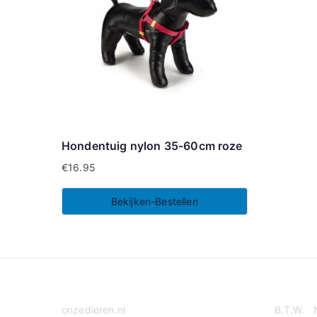
Hondentuig nylon 35-60cm roze
€
16.95
Bekijken-Bestellen
onzedieren.nl
B.T.W. 