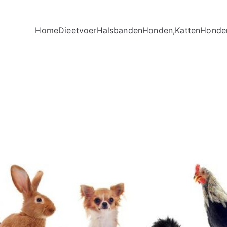
Home
Dieetvoer
Halsbanden
Honden,Katten
Honde