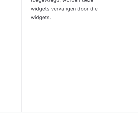
toegevoegd, worden deze
widgets vervangen door die
widgets.