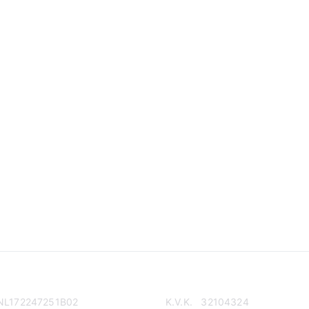
NL172247251B02
K.V.K. 32104324