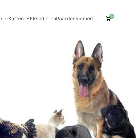
0
n
Katten
Kleindieren
Paarden
Riemen