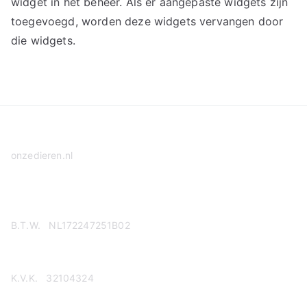
widget in het beheer. Als er aangepaste widgets zijn
toegevoegd, worden deze widgets vervangen door
die widgets.
onzedieren.nl
Privacy Policy
B.T.W. NL172247251B02
K.V.K. 32104324