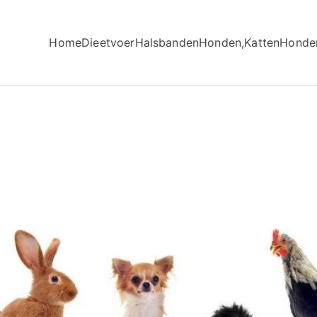
Home
Dieetvoer
Halsbanden
Honden,Katten
Honde