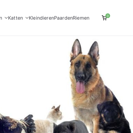
0
n
Katten
Kleindieren
Paarden
Riemen