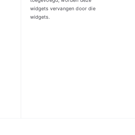
toegevoegd, worden deze
widgets vervangen door die
widgets.