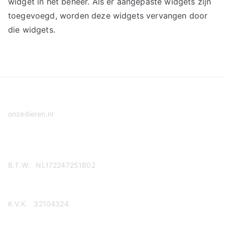
widget in het beheer. Als er aangepaste widgets zijn
toegevoegd, worden deze widgets vervangen door
die widgets.
onzedieren.nl
Privacy Policy
B.T.W. NL172247251B02
K.V.K. 32104324