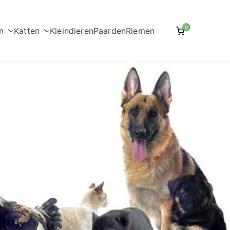
0
n
Katten
Kleindieren
Paarden
Riemen