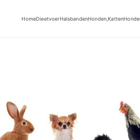
Home
Dieetvoer
Halsbanden
Honden,Katten
Honde