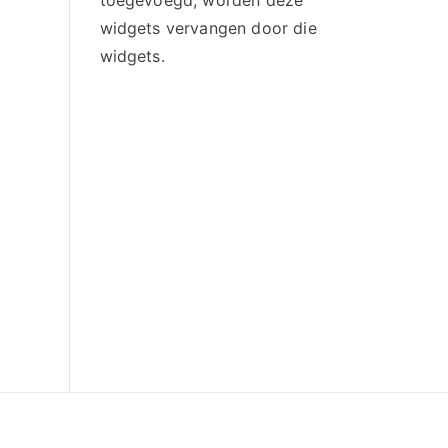
toegevoegd, worden deze
widgets vervangen door die
widgets.