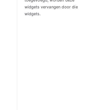
toegevoegd, worden deze
widgets vervangen door die
widgets.