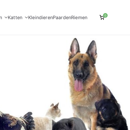
0
n
Katten
Kleindieren
Paarden
Riemen