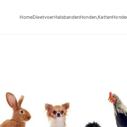
Home
Dieetvoer
Halsbanden
Honden,Katten
Honde