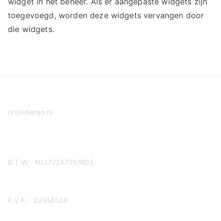
widget in het beheer. Als er aangepaste widgets zijn
toegevoegd, worden deze widgets vervangen door
die widgets.
onzedieren.nl
Privacy Policy
B.T.W. NL172247251B02
K.V.K. 32104324