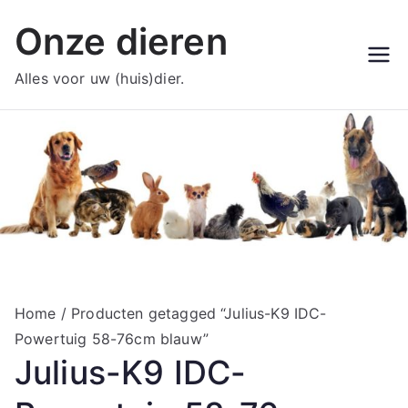
Ga
Onze dieren
naar
de
Alles voor uw (huis)dier.
inhoud
Home
/ Producten getagged “Julius-K9 IDC-
Powertuig 58-76cm blauw”
Julius-K9 IDC-