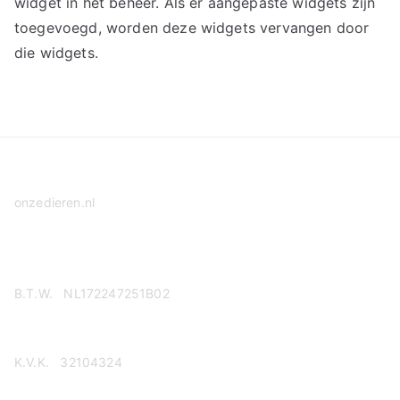
widget in het beheer. Als er aangepaste widgets zijn
toegevoegd, worden deze widgets vervangen door
die widgets.
onzedieren.nl
Privacy Policy
B.T.W. NL172247251B02
K.V.K. 32104324