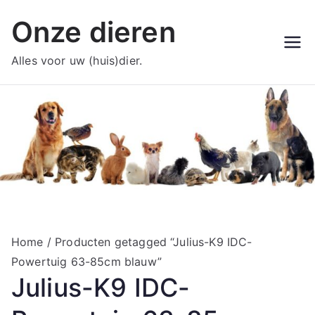
Ga
Onze dieren
naar
de
Alles voor uw (huis)dier.
inhoud
Home
/ Producten getagged “Julius-K9 IDC-
Powertuig 63-85cm blauw”
Julius-K9 IDC-