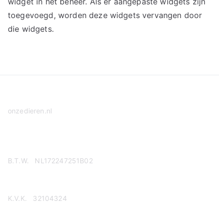
widget in het beheer. Als er aangepaste widgets zijn
toegevoegd, worden deze widgets vervangen door
die widgets.
onzedieren.nl
Privacy Policy
B.T.W. NL172247251B02
K.V.K. 32104324