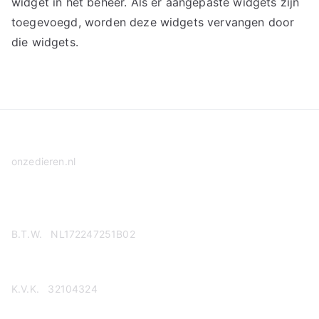
widget in het beheer. Als er aangepaste widgets zijn
toegevoegd, worden deze widgets vervangen door
die widgets.
onzedieren.nl
Privacy Policy
B.T.W. NL172247251B02
K.V.K. 32104324