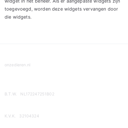
widget in het beheer. Als er aangepaste widgets zijn
toegevoegd, worden deze widgets vervangen door
die widgets.
onzedieren.nl
Privacy Policy
B.T.W. NL172247251B02
K.V.K. 32104324