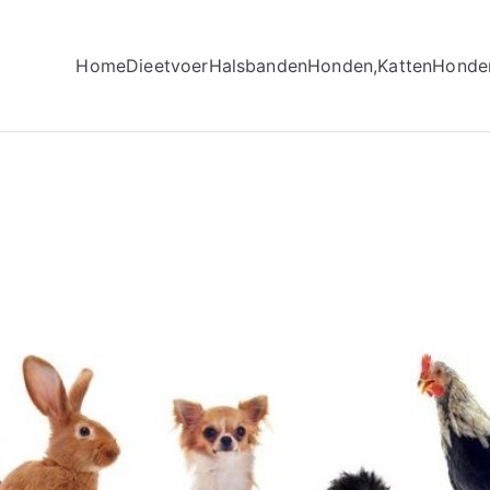
Home
Dieetvoer
Halsbanden
Honden,Katten
Honde