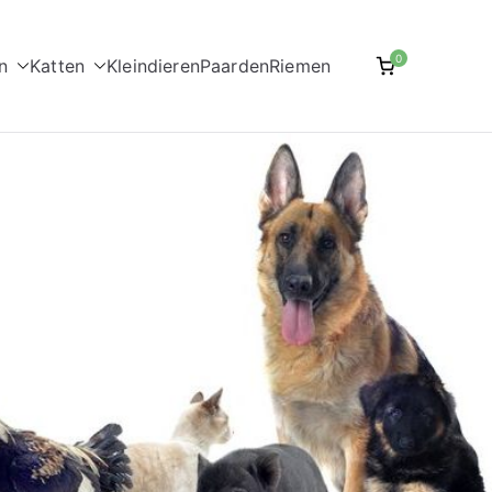
0
n
Katten
Kleindieren
Paarden
Riemen