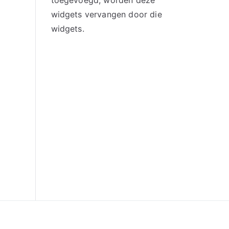
toegevoegd, worden deze
widgets vervangen door die
widgets.