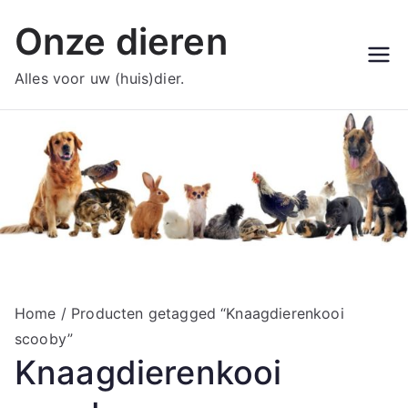
Ga
Onze dieren
naar
de
Alles voor uw (huis)dier.
inhoud
Home
/ Producten getagged “Knaagdierenkooi
scooby”
Knaagdierenkooi