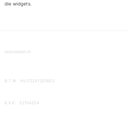
die widgets.
onzedieren.nl
Privacy Policy
B.T.W. NL172247251B02
K.V.K. 32104324