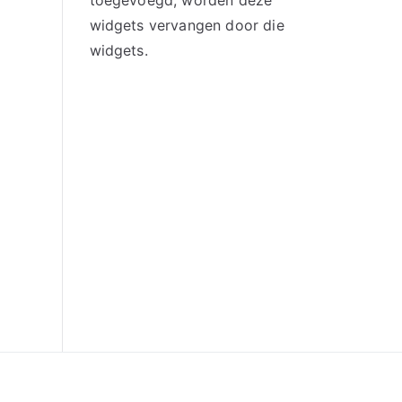
toegevoegd, worden deze
widgets vervangen door die
widgets.