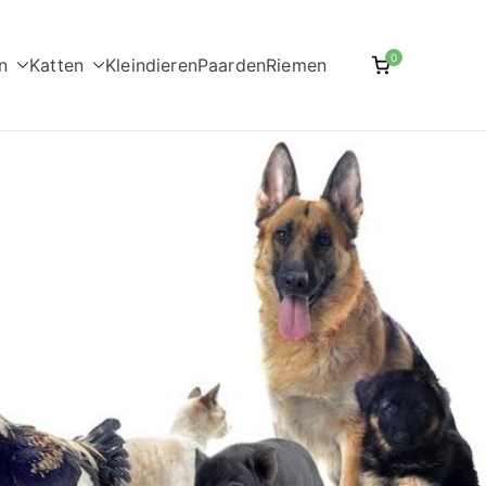
0
n
Katten
Kleindieren
Paarden
Riemen