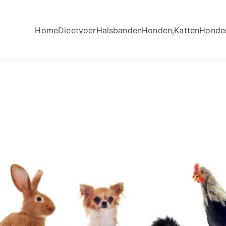
Home
Dieetvoer
Halsbanden
Honden,Katten
Honde