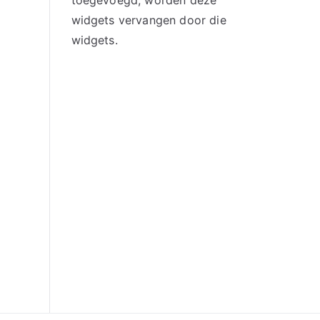
toegevoegd, worden deze
widgets vervangen door die
widgets.