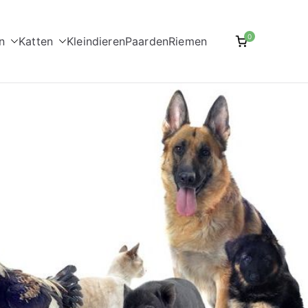
0
n
Katten
Kleindieren
Paarden
Riemen