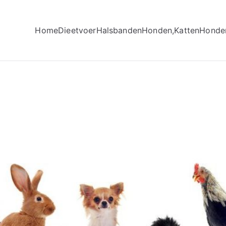
Home
Dieetvoer
Halsbanden
Honden,Katten
Honde