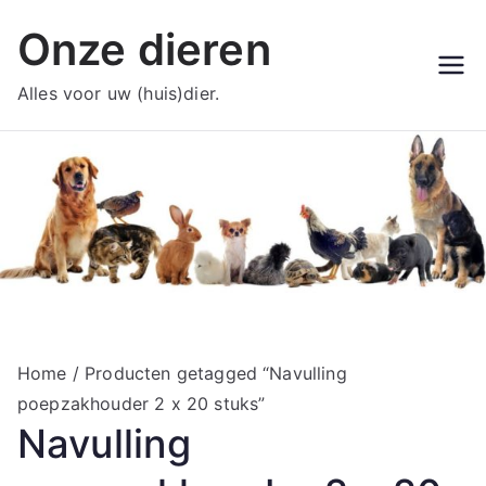
Ga
Onze dieren
naar
de
Alles voor uw (huis)dier.
inhoud
Home
/ Producten getagged “Navulling
poepzakhouder 2 x 20 stuks”
Navulling