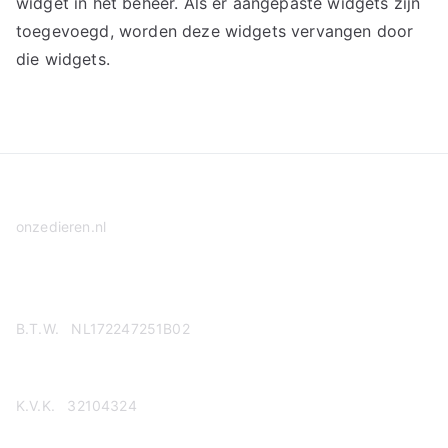
widget in het beheer. Als er aangepaste widgets zijn
toegevoegd, worden deze widgets vervangen door
die widgets.
onzedieren.nl
Privacy Policy
B.T.W. NL172247251B02
K.V.K. 32104324