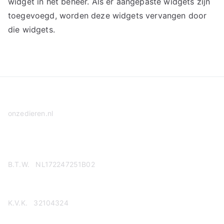
widget in het beheer. Als er aangepaste widgets zijn
toegevoegd, worden deze widgets vervangen door
die widgets.
onzedieren.nl
Privacy Policy
B.T.W. NL172247251B02
K.V.K. 32104324