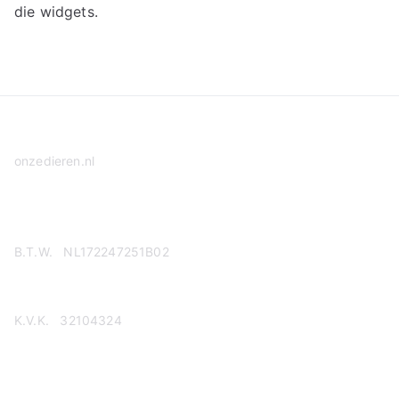
die widgets.
onzedieren.nl
Privacy Policy
B.T.W. NL172247251B02
K.V.K. 32104324