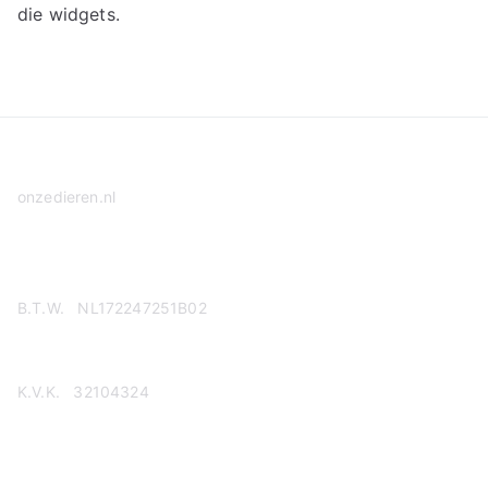
die widgets.
onzedieren.nl
Privacy Policy
B.T.W. NL172247251B02
K.V.K. 32104324