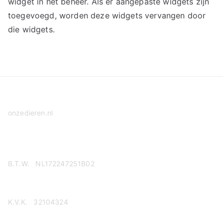
widget in het beheer. Als er aangepaste widgets zijn
toegevoegd, worden deze widgets vervangen door
die widgets.
onzedieren.nl
Privacy Policy
B.T.W. NL172247251B02
K.V.K. 32104324