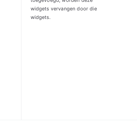
toegevoegd, worden deze
widgets vervangen door die
widgets.