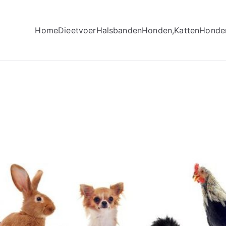
Home
Dieetvoer
Halsbanden
Honden,Katten
Honde