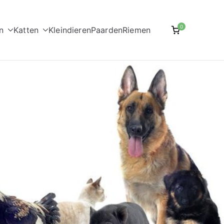
0
n
Katten
Kleindieren
Paarden
Riemen