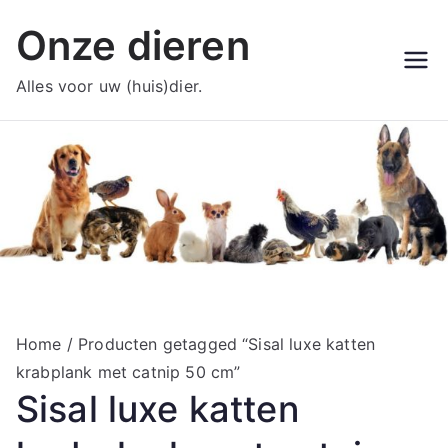
Ga
Onze dieren
naar
de
Alles voor uw (huis)dier.
inhoud
Home
/ Producten getagged “Sisal luxe katten
krabplank met catnip 50 cm”
Sisal luxe katten