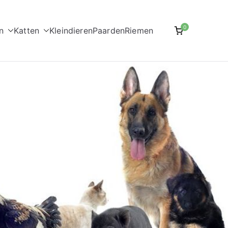
0
n
Katten
Kleindieren
Paarden
Riemen