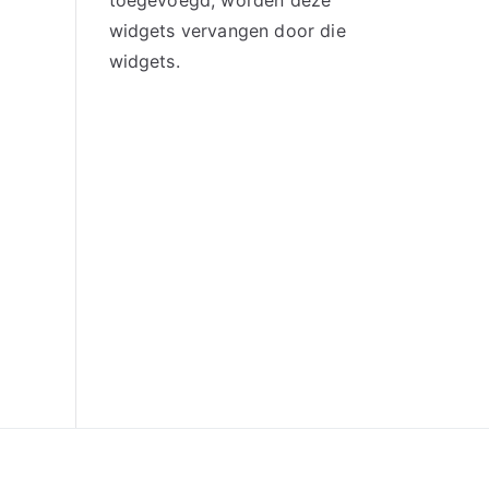
toegevoegd, worden deze
widgets vervangen door die
widgets.