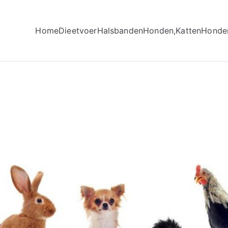
Home
Dieetvoer
Halsbanden
Honden,Katten
Honde