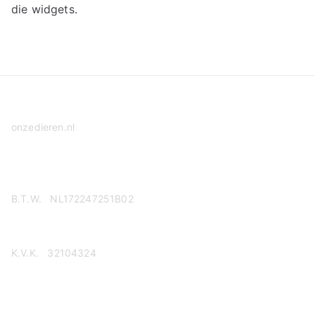
die widgets.
onzedieren.nl
Privacy Policy
B.T.W. NL172247251B02
K.V.K. 32104324