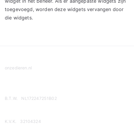
widget in het beheer. Als er aangepaste widgets zijn
toegevoegd, worden deze widgets vervangen door
die widgets.
onzedieren.nl
Privacy Policy
B.T.W. NL172247251B02
K.V.K. 32104324