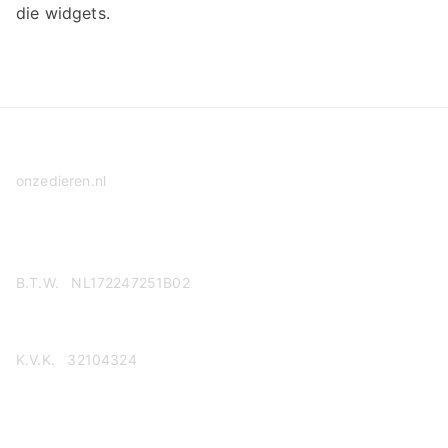
die widgets.
onzedieren.nl
Privacy Policy
B.T.W. NL172247251B02
K.V.K. 32104324