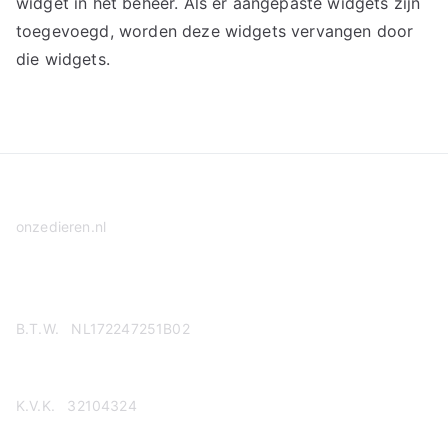
widget in het beheer. Als er aangepaste widgets zijn
toegevoegd, worden deze widgets vervangen door
die widgets.
onzedieren.nl
Privacy Policy
B.T.W. NL172247251B02
K.V.K. 32104324