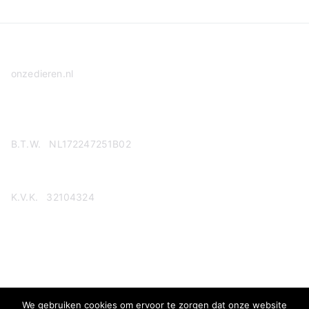
onzedieren.nl
Privacy Policy
B.T.W. NL172247251B02
K.V.K. 32104324
We gebruiken cookies om ervoor te zorgen dat onze website