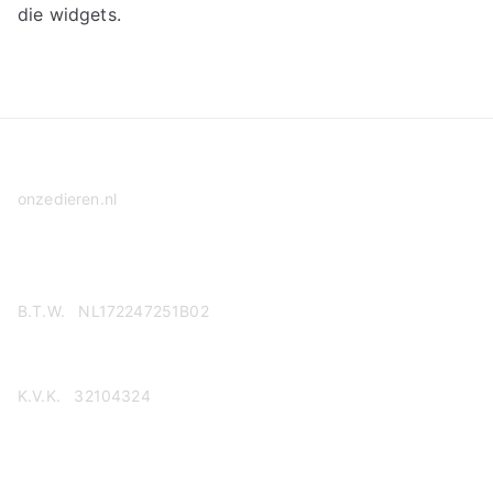
die widgets.
onzedieren.nl
Privacy Policy
B.T.W. NL172247251B02
K.V.K. 32104324