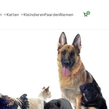
0
n
Katten
Kleindieren
Paarden
Riemen