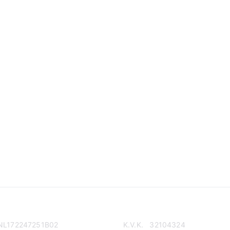
NL172247251B02
K.V.K. 32104324