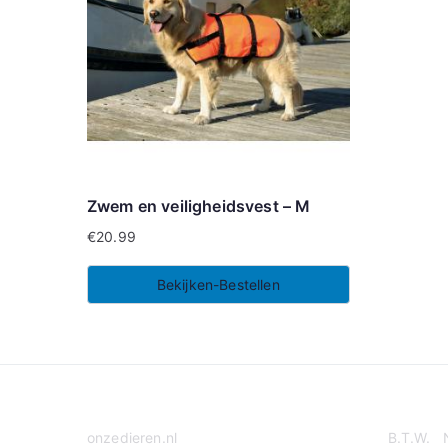
Zwem en veiligheidsvest – M
€
20.99
Bekijken-Bestellen
onzedieren.nl
B.T.W. 