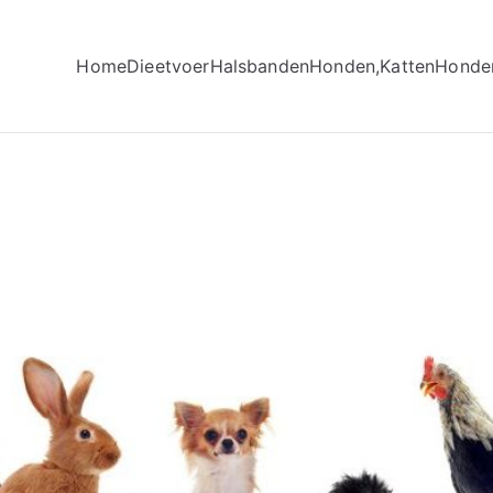
Home
Dieetvoer
Halsbanden
Honden,Katten
Honde