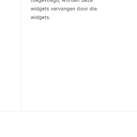
toegevoegd, worden deze
widgets vervangen door die
widgets.