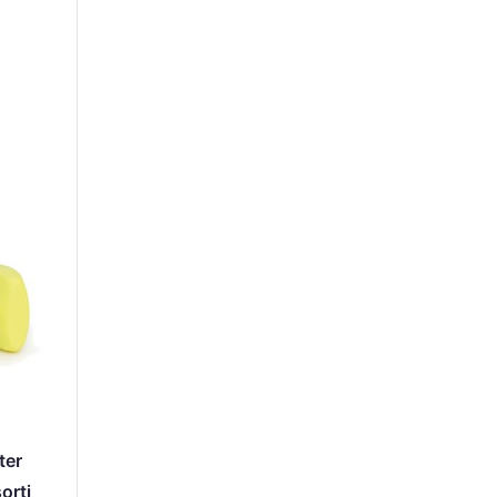
ter
orti