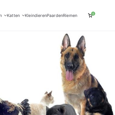
0
n
Katten
Kleindieren
Paarden
Riemen