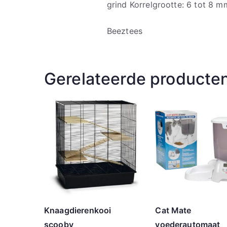
grind Korrelgrootte: 6 tot 8 
Beeztees
Gerelateerde producte
Knaagdierenkooi
Cat Mate
scooby
voederautomaat