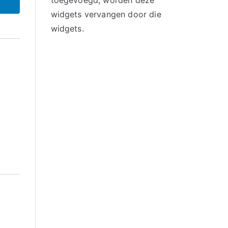
toegevoegd, worden deze
widgets vervangen door die
widgets.