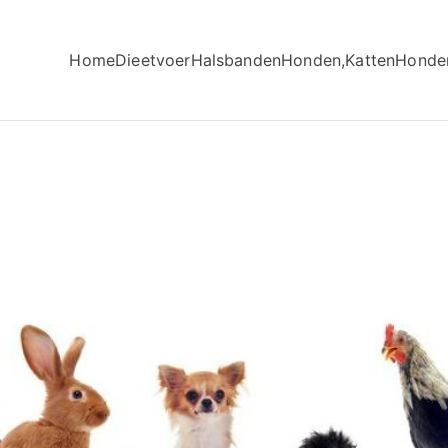
Home
Dieetvoer
Halsbanden
Honden,Katten
Honde