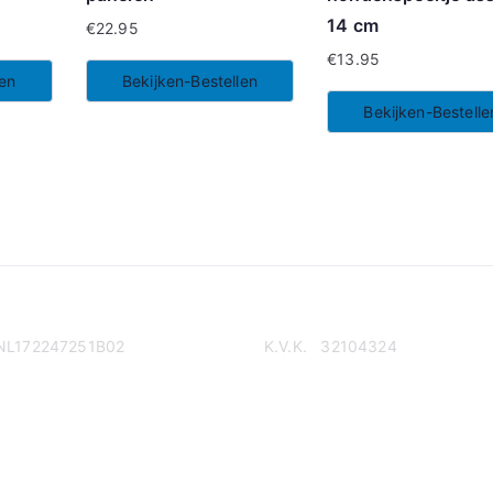
14 cm
€
22.95
€
13.95
len
Bekijken-Bestellen
Bekijken-Bestelle
NL172247251B02
K.V.K. 32104324