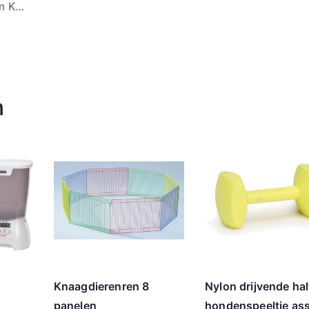
mm K…
n
Knaagdierenren 8
Nylon drijvende hal
panelen
hondenspeeltje ass