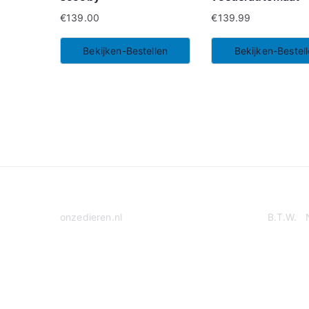
€
139.00
€
139.99
Bekijken-Bestellen
Bekijken-Bestel
onzedieren.nl
B.T.W. 
Privacy Policy