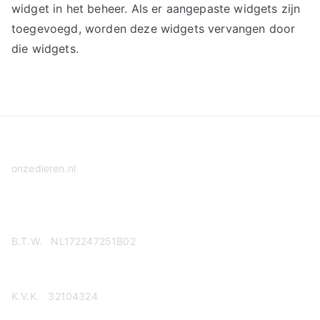
widget in het beheer. Als er aangepaste widgets zijn
toegevoegd, worden deze widgets vervangen door
die widgets.
onzedieren.nl
Privacy Policy
B.T.W. NL172247251B02
K.V.K. 32104324