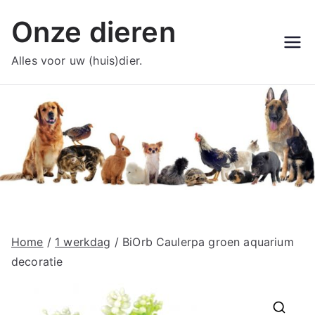
Ga
Onze dieren
naar
de
Alles voor uw (huis)dier.
inhoud
Home
/
1 werkdag
/ BiOrb Caulerpa groen aquarium
decoratie