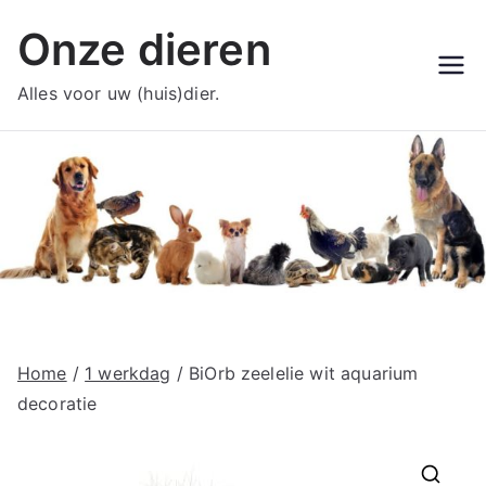
Ga
Onze dieren
naar
de
Alles voor uw (huis)dier.
inhoud
Home
/
1 werkdag
/ BiOrb zeelelie wit aquarium
decoratie