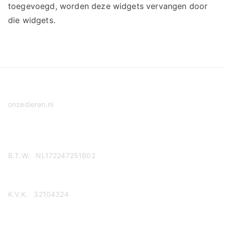
toegevoegd, worden deze widgets vervangen door
die widgets.
onzedieren.nl
Privacy Policy
B.T.W. NL172247251B02
K.V.K. 32104324