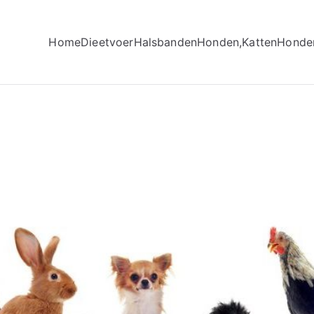
Home
Dieetvoer
Halsbanden
Honden,Katten
Honde