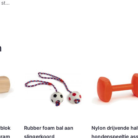
g st…
n
blok
Rubber foam bal aan
Nylon drijvende hal
gram
slingerkoord
hondenspeeltje ass