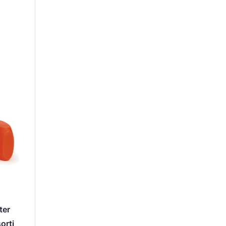
ter
orti