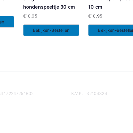
hondenspeeltje 30 cm
10 cm
€
10.95
€
10.95
len
Bekijken-Bestellen
Bekijken-Bestelle
NL172247251B02
K.V.K. 32104324