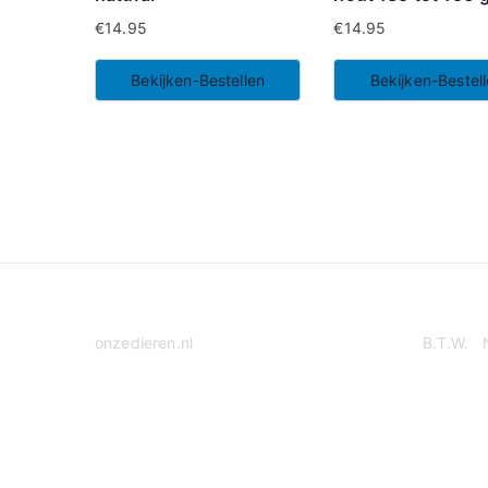
€
14.95
€
14.95
Bekijken-Bestellen
Bekijken-Bestel
onzedieren.nl
B.T.W. 
Privacy Policy