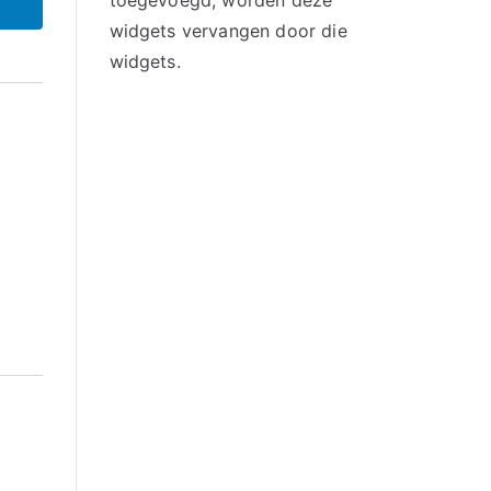
toegevoegd, worden deze
widgets vervangen door die
widgets.