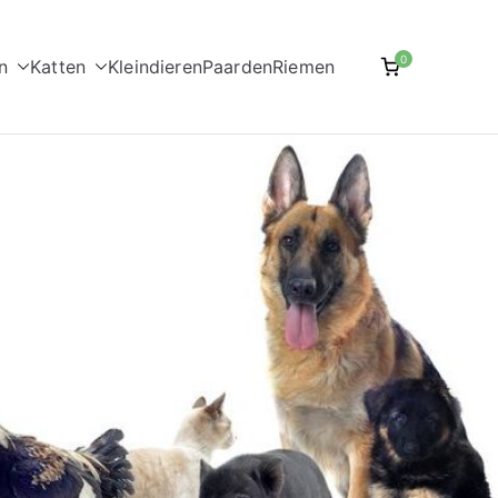
0
n
Katten
Kleindieren
Paarden
Riemen