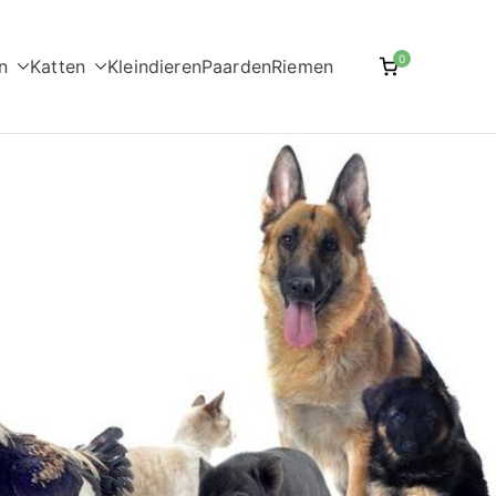
0
n
Katten
Kleindieren
Paarden
Riemen