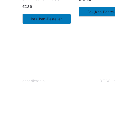
€
7.89
Bekijken-Bestel
Bekijken-Bestellen
onzedieren.nl
B.T.W. 
Privacy Policy