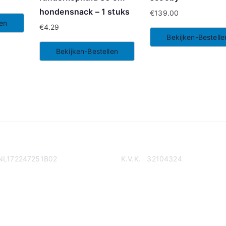
hondensnack – 1 stuks
€
139.00
len
€
4.29
Bekijken-Bestelle
Bekijken-Bestellen
NL172247251B02
K.V.K. 32104324