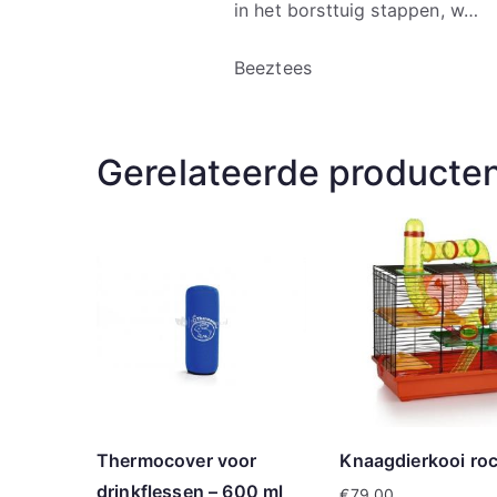
in het borsttuig stappen, w…
Beeztees
Gerelateerde producte
Thermocover voor
Knaagdierkooi ro
drinkflessen – 600 ml
€
79.00