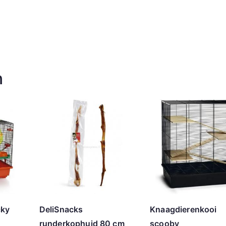
n
cky
DeliSnacks
Knaagdierenkooi
runderkophuid 80 cm
scooby