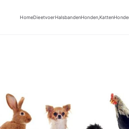
Home
Dieetvoer
Halsbanden
Honden,Katten
Honde