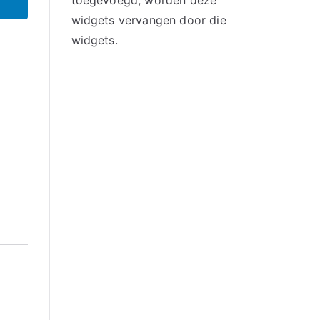
toegevoegd, worden deze
widgets vervangen door die
widgets.