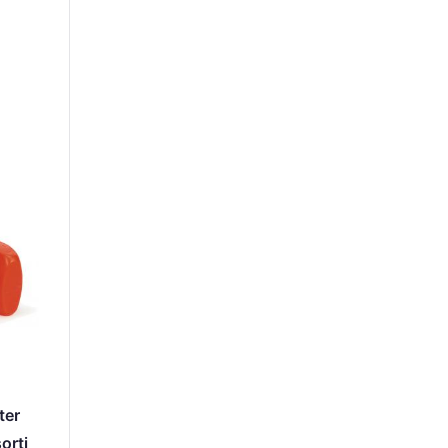
ter
orti