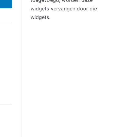
toegevoegd, worden deze
widgets vervangen door die
widgets.