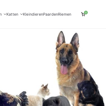
0
n
Katten
Kleindieren
Paarden
Riemen