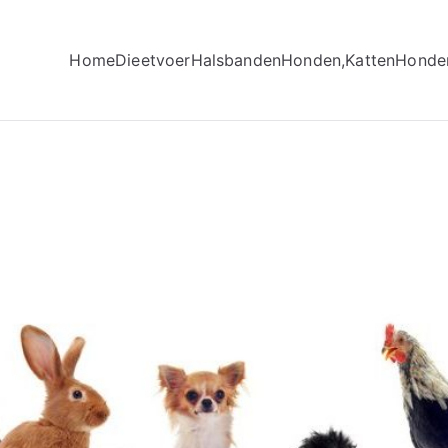
Home
Dieetvoer
Halsbanden
Honden,Katten
Honde