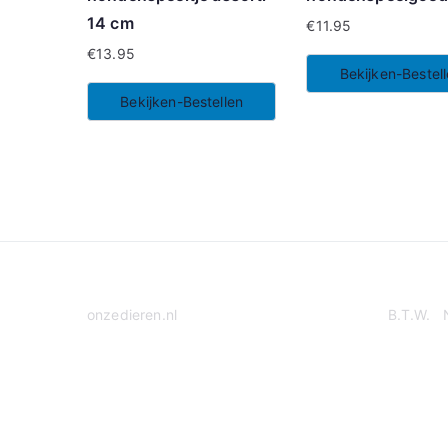
14 cm
€
11.95
€
13.95
Bekijken-Bestel
Bekijken-Bestellen
onzedieren.nl
B.T.W. 
Privacy Policy