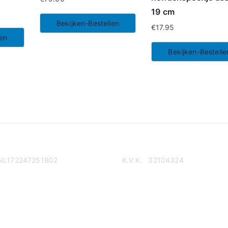
19 cm
Bekijken-Bestellen
€
17.95
len
Bekijken-Bestelle
NL172247251B02
K.V.K. 32104324