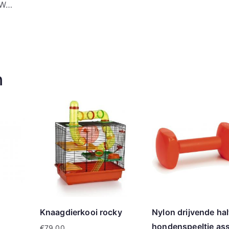
 W…
n
Knaagdierkooi rocky
Nylon drijvende hal
hondenspeeltje ass
€
79.00