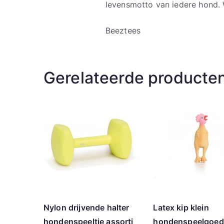
levensmotto van iedere hond.
Beeztees
Gerelateerde producte
Nylon drijvende halter
Latex kip klein
hondenspeeltje assorti
hondenspeelgoed