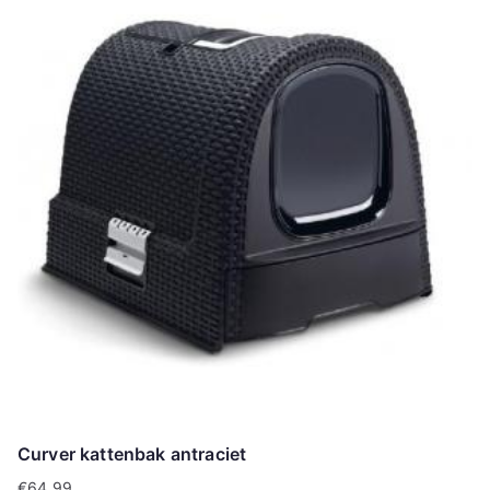
Curver kattenbak antraciet
€
64.99